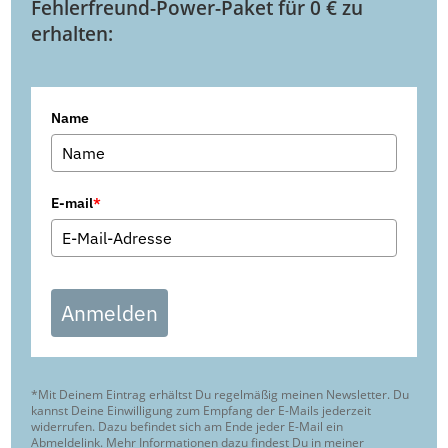
Fehlerfreund-Power-Paket für 0 € zu
erhalten:
Name
E-mail
*
Anmelden
*Mit Deinem Eintrag erhältst Du regelmäßig meinen Newsletter. Du
kannst Deine Einwilligung zum Empfang der E-Mails jederzeit
widerrufen. Dazu befindet sich am Ende jeder E-Mail ein
Abmeldelink. Mehr Informationen dazu findest Du in meiner