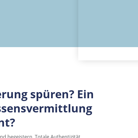
erung spüren? Ein
ssensvermittlung
nt?
d begeistern. Totale Authentizität,