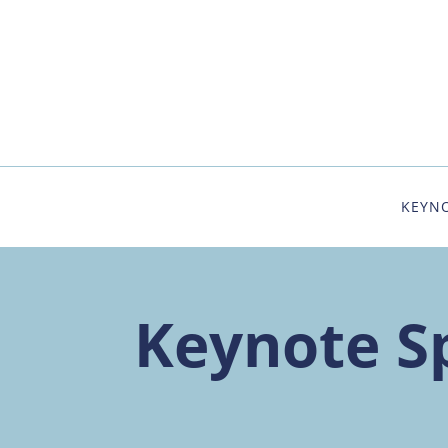
KEYNO
Keynote S