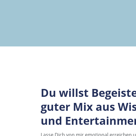
Du willst Begeist
guter Mix aus Wi
und Entertainme
Lasse Dich von mir emotional erreichen un