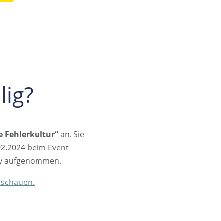
lig?
e Fehlerkultur“
an. Sie
02.2024 beim Event
ney aufgenommen.
uschauen.